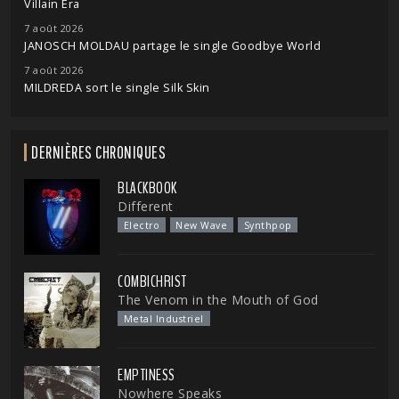
Villain Era
7 août 2026
JANOSCH MOLDAU partage le single Goodbye World
7 août 2026
MILDREDA sort le single Silk Skin
DERNIÈRES CHRONIQUES
BLACKBOOK
Different
Electro
New Wave
Synthpop
COMBICHRIST
The Venom in the Mouth of God
Metal Industriel
EMPTINESS
Nowhere Speaks