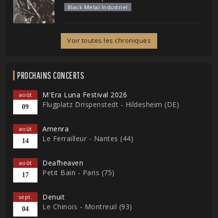
Black Metal Industriel
Voir toutes les chroniques
PROCHAINS CONCERTS
M'Era Luna Festival 2026
août
Flugplatz Drispenstedt - Hildesheim (DE)
09
Amenra
août
Le Ferrailleur - Nantes (44)
14
Deafheaven
août
Petit Bain - Paris (75)
17
Denuit
sept.
Le Chinois - Montreuil (93)
04