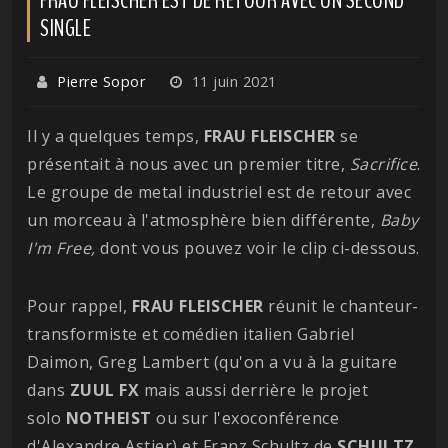
SINGLE
Pierre Sopor
11 juin 2021
Il y a quelques temps,
FRAU
FLEISCHER
se
présentait à nous avec un premier titre,
Sacrifice
.
Le groupe de metal industriel est de retour avec
un morceau à l'atmosphère bien différente,
Baby
I'm Free,
dont vous pouvez voir le clip ci-dessous.
Pour rappel,
FRAU
FLEISCHER
réunit le chanteur-
transformiste et comédien italien Gabriel
Daimon, Greg Lambert (qu'on a vu à la guitare
dans
ZUUL
FX
mais aussi derrière le projet
solo
NOTHEIST
ou sur l'exoconférence
d'Alexandre Astier) et Franz Schultz de
SCHULTZ