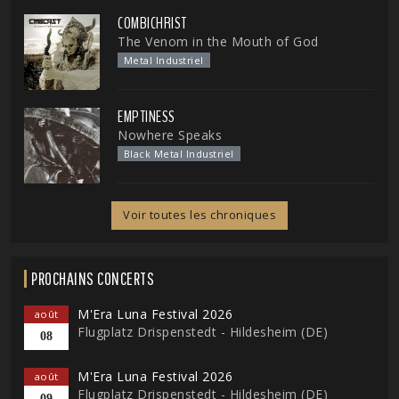
COMBICHRIST
The Venom in the Mouth of God
Metal Industriel
EMPTINESS
Nowhere Speaks
Black Metal Industriel
Voir toutes les chroniques
PROCHAINS CONCERTS
M'Era Luna Festival 2026
août
Flugplatz Drispenstedt - Hildesheim (DE)
08
M'Era Luna Festival 2026
août
Flugplatz Drispenstedt - Hildesheim (DE)
09