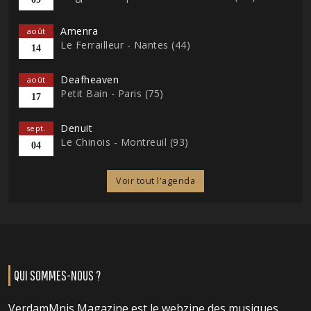
Amenra
août
Le Ferrailleur - Nantes (44)
14
Deafheaven
août
Petit Bain - Paris (75)
17
Denuit
sept.
Le Chinois - Montreuil (93)
04
Voir tout l'agenda
QUI SOMMES-NOUS ?
VerdamMnis Magazine est le webzine des musiques