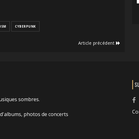
BSM
CYBERPUNK
Article précédent
S
usiques sombres.
Co
 d'albums, photos de concerts