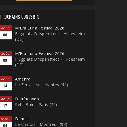
PROCHAINS CONCERTS
M'Era Luna Festival 2026
août
Flugplatz Drispenstedt - Hildesheim
08
(DE)
M'Era Luna Festival 2026
août
Flugplatz Drispenstedt - Hildesheim
09
(DE)
Amenra
août
Le Ferrailleur - Nantes (44)
14
Deafheaven
août
Petit Bain - Paris (75)
17
Denuit
sept.
Le Chinois - Montreuil (93)
04