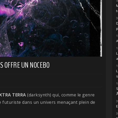
5
M
t
3
D
1
A
1
S OFFRE UN NOCEBO
1
s
1
S
Å
XTRA TERRA
(darksynth) qui, comme le genre
3
e futuriste dans un univers menaçant plein de
E
3