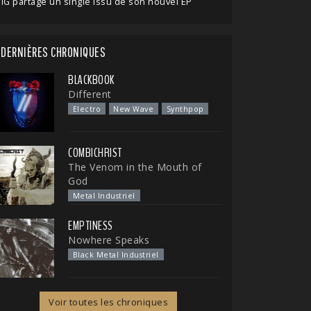
IG partage un single issu de son nouvel EP
DERNIÈRES CHRONIQUES
BLACKBOOK
Different
Electro
New Wave
Synthpop
COMBICHRIST
The Venom in the Mouth of
God
Metal Industriel
EMPTINESS
Nowhere Speaks
Black Metal Industriel
Voir toutes les chroniques