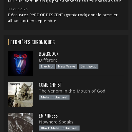
MORTIIS sort un single pour annoncer ses tournées à venir
3 août 2026
Découvrez PYRE OF DESCENT (gothic rock) dont le premier
album sort en septembre
DERNIÈRES CHRONIQUES
BLACKBOOK
Different
Electro
New Wave
Synthpop
COMBICHRIST
The Venom in the Mouth of God
Metal Industriel
EMPTINESS
Nowhere Speaks
Black Metal Industriel