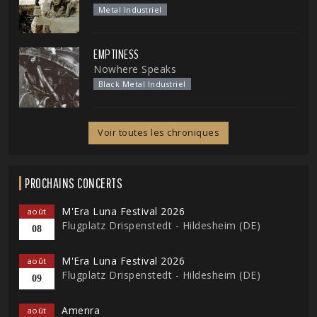
Metal Industriel
EMPTINESS
Nowhere Speaks
Black Metal Industriel
Voir toutes les chroniques
PROCHAINS CONCERTS
M'Era Luna Festival 2026
août
Flugplatz Drispenstedt - Hildesheim (DE)
08
M'Era Luna Festival 2026
août
Flugplatz Drispenstedt - Hildesheim (DE)
09
Amenra
août