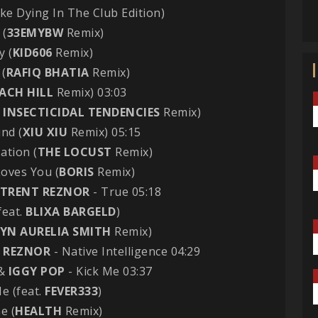
ake Dying In The Club Edition)
 (
33EMYBW
Remix)
y (
KID606
Remix)
 (
RAFIQ BHATIA
Remix)
ACH HILL
Remix) 03:03
 INSECTICIDAL TENDENCIES
Remix)
nd (
XIU XIU
Remix) 05:15
ation (
THE LOCUST
Remix)
Loves You (
BORIS
Remix)
TRENT REZNOR
- True 05:18
feat.
BLIXA BARGELD
)
LYN AURELIA SMITH
Remix)
 REZNOR
- Native Intelligence 04:29
 &
IGGY POP
- Kick Me 03:37
Me (feat.
FEVER333
)
e (
HEALTH
Remix)