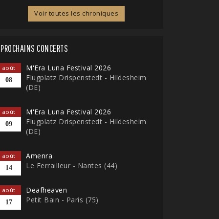
Voir toutes les chroniques
PROCHAINS CONCERTS
M'Era Luna Festival 2026
août
Flugplatz Drispenstedt - Hildesheim
08
(DE)
M'Era Luna Festival 2026
août
Flugplatz Drispenstedt - Hildesheim
09
(DE)
Amenra
août
Le Ferrailleur - Nantes (44)
14
Deafheaven
août
Petit Bain - Paris (75)
17