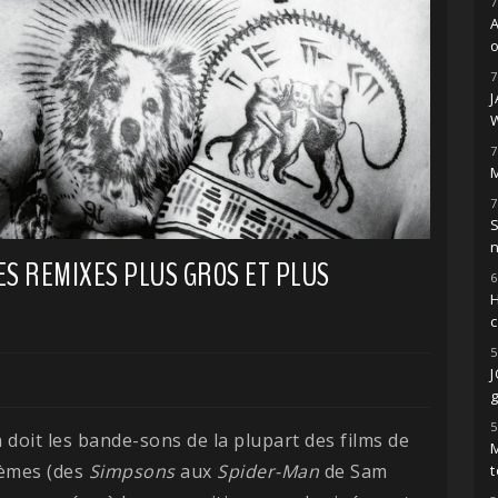
7
o
7
7
M
7
S
ES REMIXES PLUS GROS ET PLUS
6
H
5
g
5
 doit les bande-sons de la plupart des films de
M
hèmes (des
Simpsons
aux
Spider-Man
de Sam
t