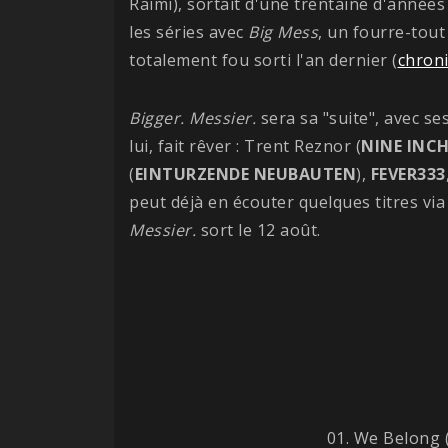
Raimi), sortait d'une trentaine d'année
les séries avec
Big Mess
, un fourre-tout
totalement fou sorti l'an dernier (
chron
Bigger. Messier.
sera sa "suite", avec se
lui, fait rêver : Trent Reznor (
NINE
INC
(
EINTURZENDE
NEUBAUTEN
),
FEVER333
peut déjà en écouter quelques titres vi
Messier.
sort le 12 août.
01. We Belong 