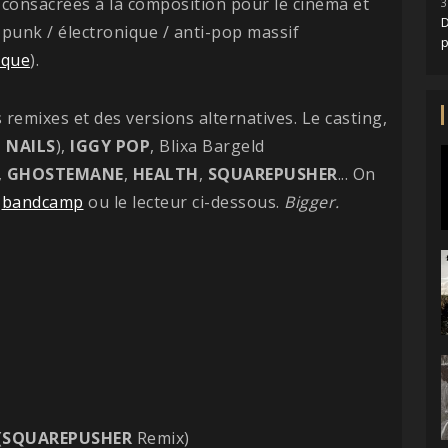
s consacrées à la composition pour le cinéma et
3
D
 punk / électronique / anti-pop massif
ique
).
s remixes et des versions alternatives. Le casting,
H
NAILS
),
IGGY
POP
, Blixa Bargeld
,
GHOSTEMANE
,
HEALTH
,
SQUAREPUSHER
... On
a
bandcamp
ou le lecteur ci-dessous.
Bigger.
(
SQUAREPUSHER
Remix)