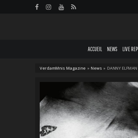
Panneau de gestion des cookies
ACCUEIL
NEWS
LIVE RE
VerdamMnis Magazine
»
News
»
DANNY ELFMAN r