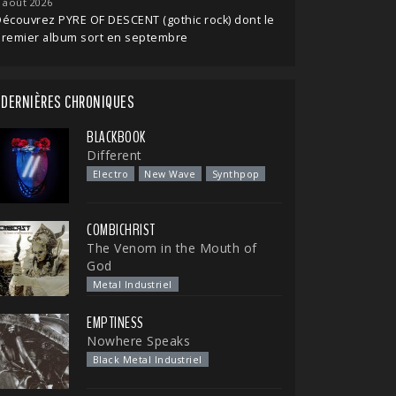
 août 2026
écouvrez PYRE OF DESCENT (gothic rock) dont le
premier album sort en septembre
DERNIÈRES CHRONIQUES
BLACKBOOK
Different
Electro
New Wave
Synthpop
COMBICHRIST
The Venom in the Mouth of
God
Metal Industriel
EMPTINESS
Nowhere Speaks
Black Metal Industriel