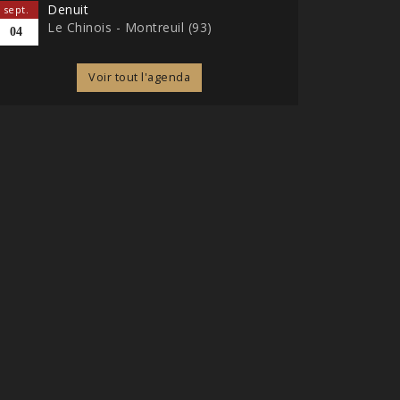
Denuit
sept.
Le Chinois - Montreuil (93)
04
Voir tout l'agenda