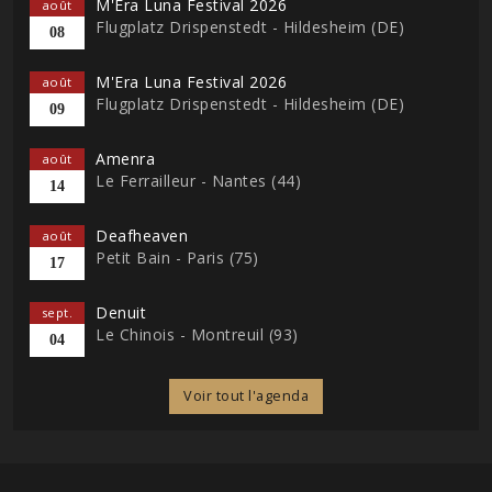
M'Era Luna Festival 2026
août
Flugplatz Drispenstedt - Hildesheim (DE)
08
M'Era Luna Festival 2026
août
Flugplatz Drispenstedt - Hildesheim (DE)
09
Amenra
août
Le Ferrailleur - Nantes (44)
14
Deafheaven
août
Petit Bain - Paris (75)
17
Denuit
sept.
Le Chinois - Montreuil (93)
04
Voir tout l'agenda