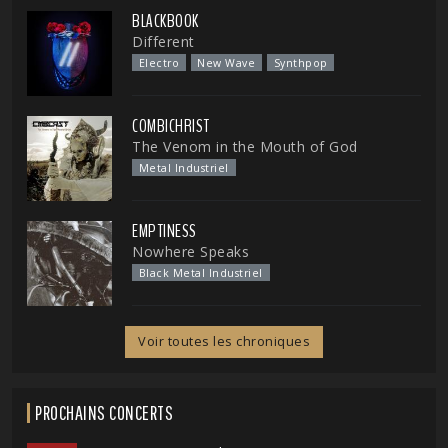
BLACKBOOK
Different
Electro
New Wave
Synthpop
COMBICHRIST
The Venom in the Mouth of God
Metal Industriel
EMPTINESS
Nowhere Speaks
Black Metal Industriel
Voir toutes les chroniques
PROCHAINS CONCERTS