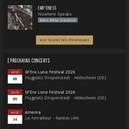
EMPTINESS
Nowhere Speaks
Black Metal Industriel
Voir toutes les chroniques
PROCHAINS CONCERTS
M'Era Luna Festival 2026
août
Flugplatz Drispenstedt - Hildesheim (DE)
08
M'Era Luna Festival 2026
août
Flugplatz Drispenstedt - Hildesheim (DE)
09
Amenra
août
Le Ferrailleur - Nantes (44)
14