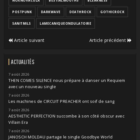
NOXNOVACULA
BESTIALMOUTHS
BLEAKNESS
POSTPUNK
DARKWAVE
DEATHROCK
GOTHICROCK
SANITMILS
LAMECANIQUEONDULATOIRE
Article suivant
Article précédent
ACTUALITÉS
7 août 2026
THEN COMES SILENCE nous prépare à danser un Requiem
avec un nouveau single
7 août 2026
Les machines de CIRCUIT PREACHER ont soif de sang
7 août 2026
AESTHETIC PERFECTION succombe à son côté obscur avec
Villain Era
7 août 2026
JANOSCH MOLDAU partage le single Goodbye World