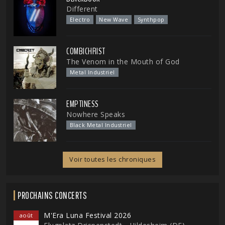
Different
Electro
New Wave
Synthpop
COMBICHRIST
The Venom in the Mouth of God
Metal Industriel
EMPTINESS
Nowhere Speaks
Black Metal Industriel
Voir toutes les chroniques
PROCHAINS CONCERTS
M'Era Luna Festival 2026
août