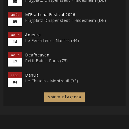
Flugplatz Drispenstedt - Hildesheim (DE)
08
M'Era Luna Festival 2026
août
Flugplatz Drispenstedt - Hildesheim (DE)
09
Amenra
août
Le Ferrailleur - Nantes (44)
14
Deafheaven
août
Petit Bain - Paris (75)
17
Denuit
sept.
Le Chinois - Montreuil (93)
04
Voir tout l'agenda