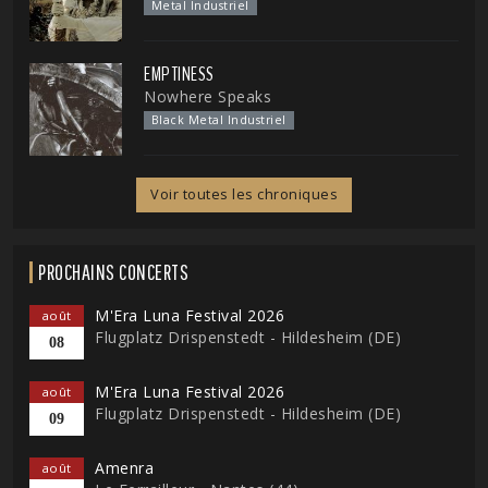
Metal Industriel
EMPTINESS
Nowhere Speaks
Black Metal Industriel
Voir toutes les chroniques
PROCHAINS CONCERTS
M'Era Luna Festival 2026
août
Flugplatz Drispenstedt - Hildesheim (DE)
08
M'Era Luna Festival 2026
août
Flugplatz Drispenstedt - Hildesheim (DE)
09
Amenra
août