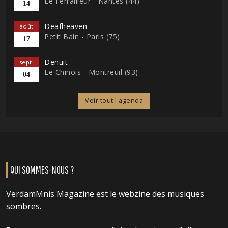
Le Ferrailleur - Nantes (44)
14
Deafheaven
août
Petit Bain - Paris (75)
17
Denuit
sept.
Le Chinois - Montreuil (93)
04
Voir tout l'agenda
QUI SOMMES-NOUS ?
VerdamMnis Magazine est le webzine des musiques
sombres.