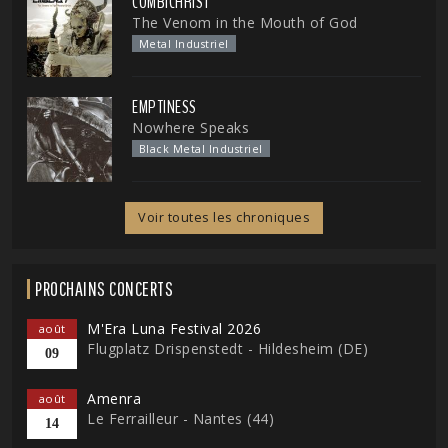
COMBICHRIST
The Venom in the Mouth of God
Metal Industriel
EMPTINESS
Nowhere Speaks
Black Metal Industriel
Voir toutes les chroniques
PROCHAINS CONCERTS
M'Era Luna Festival 2026
août
Flugplatz Drispenstedt - Hildesheim (DE)
09
Amenra
août
Le Ferrailleur - Nantes (44)
14