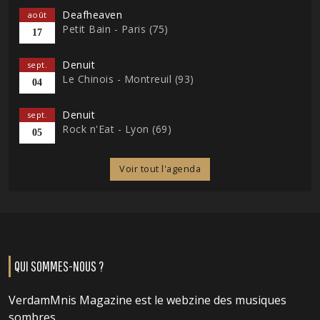
Deafheaven
août
Petit Bain - Paris (75)
17
Denuit
sept.
Le Chinois - Montreuil (93)
04
Denuit
sept.
Rock n'Eat - Lyon (69)
05
Voir tout l'agenda
QUI SOMMES-NOUS ?
VerdamMnis Magazine est le webzine des musiques
sombres.