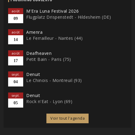
M'Era Luna Festival 2026
août
Flugplatz Drispenstedt - Hildesheim (DE)
09
Amenra
août
Le Ferrailleur - Nantes (44)
14
Deafheaven
août
Petit Bain - Paris (75)
17
Denuit
sept.
Le Chinois - Montreuil (93)
04
Denuit
sept.
Rock n'Eat - Lyon (69)
05
Voir tout l'agenda