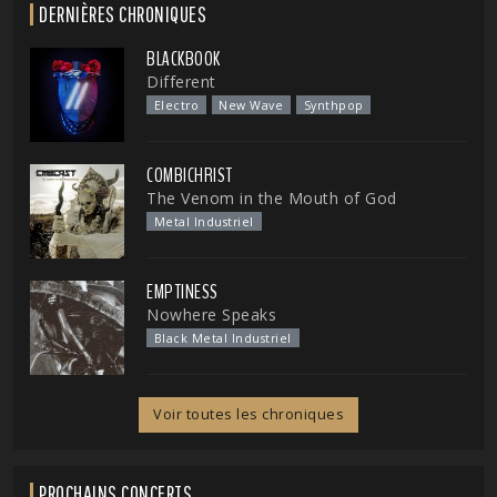
DERNIÈRES CHRONIQUES
BLACKBOOK
Different
Electro
New Wave
Synthpop
COMBICHRIST
The Venom in the Mouth of God
Metal Industriel
EMPTINESS
Nowhere Speaks
Black Metal Industriel
Voir toutes les chroniques
PROCHAINS CONCERTS