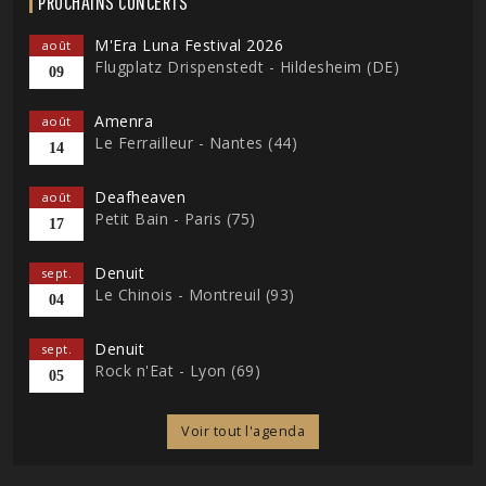
PROCHAINS CONCERTS
M'Era Luna Festival 2026
août
Flugplatz Drispenstedt - Hildesheim (DE)
09
Amenra
août
Le Ferrailleur - Nantes (44)
14
Deafheaven
août
Petit Bain - Paris (75)
17
Denuit
sept.
Le Chinois - Montreuil (93)
04
Denuit
sept.
Rock n'Eat - Lyon (69)
05
Voir tout l'agenda