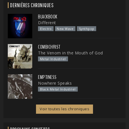
DERNIÈRES CHRONIQUES
BLACKBOOK
Different
Electro
New Wave
Synthpop
COMBICHRIST
The Venom in the Mouth of God
Metal Industriel
EMPTINESS
Nowhere Speaks
Black Metal Industriel
Voir toutes les chroniques