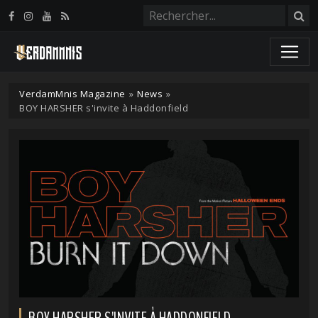
Panneau de gestion des cookies
VerdamMnis Magazine
»
News
»
BOY HARSHER s'invite à Haddonfield
BOY HARSHER S'INVITE À HADDONFIELD