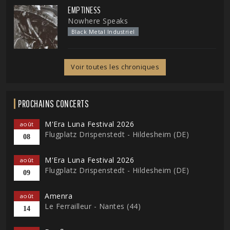
EMPTINESS
Nowhere Speaks
Black Metal Industriel
Voir toutes les chroniques
PROCHAINS CONCERTS
M'Era Luna Festival 2026
août
Flugplatz Drispenstedt - Hildesheim (DE)
08
M'Era Luna Festival 2026
août
Flugplatz Drispenstedt - Hildesheim (DE)
09
Amenra
août
Le Ferrailleur - Nantes (44)
14