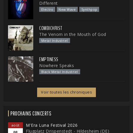
Different
Electro
New Wave
Synthpop
COMBICHRIST
The Venom in the Mouth of God
Metal Industriel
EMPTINESS
Nowhere Speaks
Black Metal Industriel
Voir toutes les chroniques
PROCHAINS CONCERTS
M'Era Luna Festival 2026
août
Flugplatz Drispenstedt - Hildesheim (DE)
08