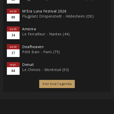
M'Era Luna Festival 2026
août
Flugplatz Drispenstedt - Hildesheim (DE)
09
Amenra
août
Le Ferrailleur - Nantes (44)
14
Deafheaven
août
Petit Bain - Paris (75)
17
Denuit
sept.
Le Chinois - Montreuil (93)
04
Voir tout l'agenda