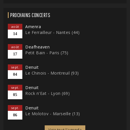
PROCHAINS CONCERTS
Amenra
août
Le Ferrailleur - Nantes (44)
14
Deafheaven
août
Petit Bain - Paris (75)
17
Denuit
sept.
Le Chinois - Montreuil (93)
04
Denuit
sept.
Rock n'Eat - Lyon (69)
05
Denuit
sept.
Le Molotov - Marseille (13)
06
Voir tout l'agenda