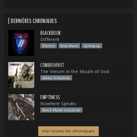
DERNIÈRES CHRONIQUES
BLACKBOOK
Different
Electro
New Wave
Synthpop
COMBICHRIST
The Venom in the Mouth of God
Metal Industriel
EMPTINESS
Nowhere Speaks
Black Metal Industriel
Voir toutes les chroniques