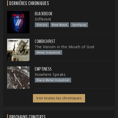
DERNIÈRES CHRONIQUES
BLACKBOOK
Different
Electro
New Wave
Synthpop
COMBICHRIST
The Venom in the Mouth of God
Metal Industriel
EMPTINESS
Nowhere Speaks
Black Metal Industriel
Voir toutes les chroniques
PROCHAINS CONCERTS