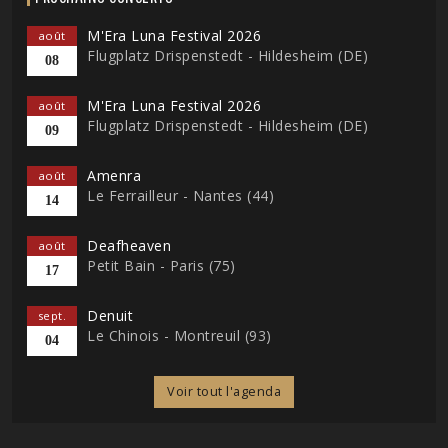
M'Era Luna Festival 2026
août
Flugplatz Drispenstedt - Hildesheim (DE)
08
M'Era Luna Festival 2026
août
Flugplatz Drispenstedt - Hildesheim (DE)
09
Amenra
août
Le Ferrailleur - Nantes (44)
14
Deafheaven
août
Petit Bain - Paris (75)
17
Denuit
sept.
Le Chinois - Montreuil (93)
04
Voir tout l'agenda