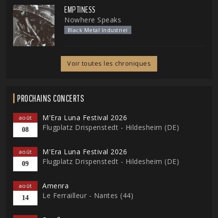
EMPTINESS
Nowhere Speaks
Black Metal Industriel
Voir toutes les chroniques
PROCHAINS CONCERTS
M'Era Luna Festival 2026
août
Flugplatz Drispenstedt - Hildesheim (DE)
08
M'Era Luna Festival 2026
août
Flugplatz Drispenstedt - Hildesheim (DE)
09
Amenra
août
Le Ferrailleur - Nantes (44)
14