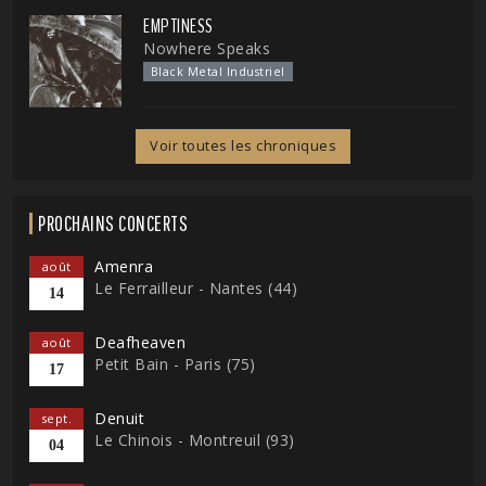
EMPTINESS
Nowhere Speaks
Black Metal Industriel
Voir toutes les chroniques
PROCHAINS CONCERTS
Amenra
août
Le Ferrailleur - Nantes (44)
14
Deafheaven
août
Petit Bain - Paris (75)
17
Denuit
sept.
Le Chinois - Montreuil (93)
04