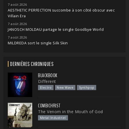
7 août 2026
AESTHETIC PERFECTION succombe à son côté obscur avec
Villain Era
7 août 2026
JANOSCH MOLDAU partage le single Goodbye World
7 août 2026
MILDREDA sort le single Silk Skin
DERNIÈRES CHRONIQUES
BLACKBOOK
Different
Electro
New Wave
Synthpop
COMBICHRIST
The Venom in the Mouth of God
Metal Industriel