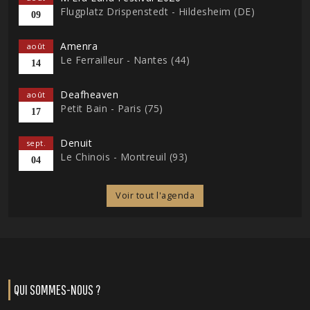
Flugplatz Drispenstedt - Hildesheim (DE)
09
Amenra
août
Le Ferrailleur - Nantes (44)
14
Deafheaven
août
Petit Bain - Paris (75)
17
Denuit
sept.
Le Chinois - Montreuil (93)
04
Voir tout l'agenda
QUI SOMMES-NOUS ?