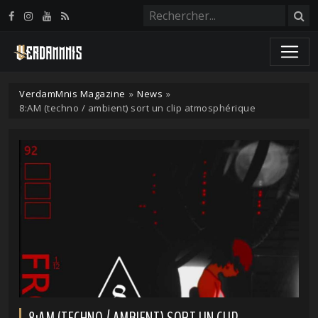
Panneau de gestion des cookies
VerdamMnis Magazine
»
News
»
8:AM (techno / ambient) sort un clip atmosphérique
8:AM (TECHNO / AMBIENT) SORT UN CLIP