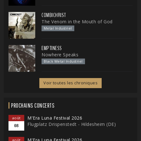
COMBICHRIST
The Venom in the Mouth of God
Metal Industriel
EMPTINESS
Nowhere Speaks
Black Metal Industriel
Voir toutes les chroniques
PROCHAINS CONCERTS
M'Era Luna Festival 2026
août
Flugplatz Drispenstedt - Hildesheim (DE)
08
M'Era Luna Festival 2026
août