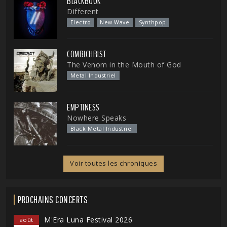
BLACKBOOK
Different
Electro
New Wave
Synthpop
COMBICHRIST
The Venom in the Mouth of God
Metal Industriel
EMPTINESS
Nowhere Speaks
Black Metal Industriel
Voir toutes les chroniques
PROCHAINS CONCERTS
M'Era Luna Festival 2026
août