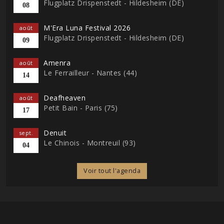
Flugplatz Drispenstedt - Hildesheim (DE)
08
M'Era Luna Festival 2026
août
Flugplatz Drispenstedt - Hildesheim (DE)
09
Amenra
août
Le Ferrailleur - Nantes (44)
14
Deafheaven
août
Petit Bain - Paris (75)
17
Denuit
sept.
Le Chinois - Montreuil (93)
04
Voir tout l'agenda