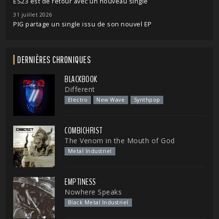
ES23 est de retour avec un nouveau single
31 juillet 2026
PIG partage un single issu de son nouvel EP
DERNIÈRES CHRONIQUES
BLACKBOOK
Different
Electro
New Wave
Synthpop
COMBICHRIST
The Venom in the Mouth of God
Metal Industriel
EMPTINESS
Nowhere Speaks
Black Metal Industriel