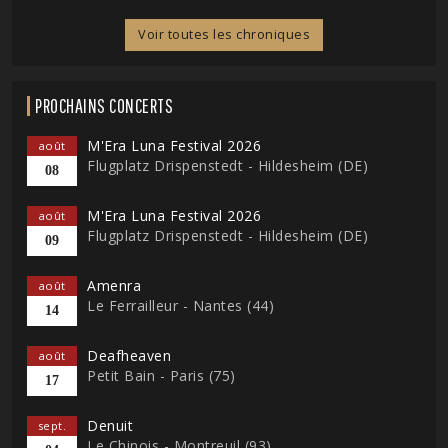
Voir toutes les chroniques
PROCHAINS CONCERTS
M'Era Luna Festival 2026
août
Flugplatz Drispenstedt - Hildesheim (DE)
08
M'Era Luna Festival 2026
août
Flugplatz Drispenstedt - Hildesheim (DE)
09
Amenra
août
Le Ferrailleur - Nantes (44)
14
Deafheaven
août
Petit Bain - Paris (75)
17
Denuit
sept.
Le Chinois - Montreuil (93)