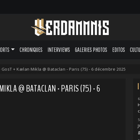
PORTS
CHRONIQUES
INTERVIEWS
GALERIES PHOTOS
EDITOS
CULT
 GosT + Kælan Mikla @ Bataclan - Paris (75) - 6 décembre 2025
KLA @ BATACLAN - PARIS (75) - 6
6
H
5
g