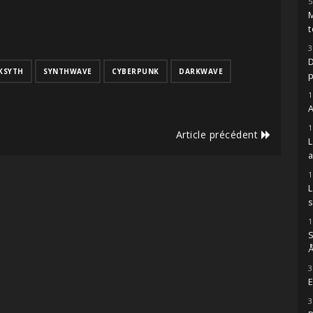
5
M
t
3
D
KSYTH
SYNTHWAVE
CYBERPUNK
DARKWAVE
1
A
1
Article précédent
1
s
1
S
Å
3
E
3