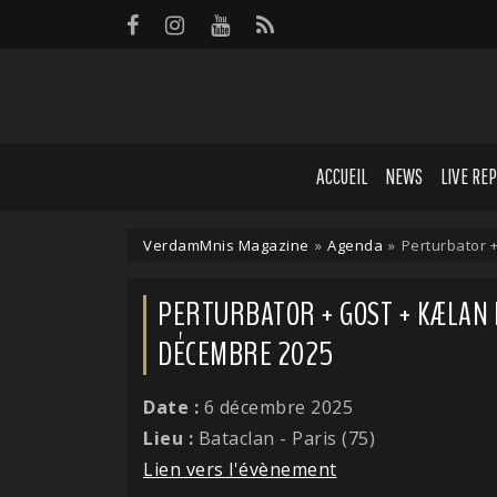
Panneau de gestion des cookies
ACCUEIL
NEWS
LIVE RE
VerdamMnis Magazine
»
Agenda
»
Perturbator +
PERTURBATOR + GOST + KÆLAN MI
DÉCEMBRE 2025
Date :
6 décembre 2025
Lieu :
Bataclan - Paris (75)
Lien vers l'évènement