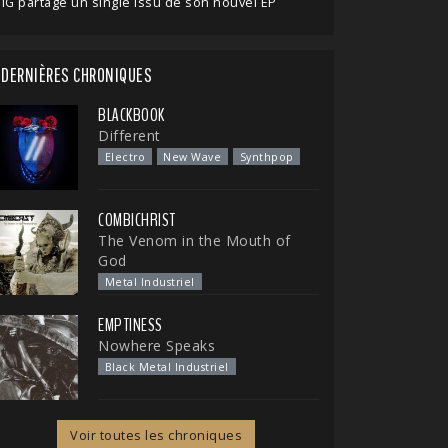
IG partage un single issu de son nouvel EP
DERNIÈRES CHRONIQUES
BLACKBOOK
Different
Electro
New Wave
Synthpop
COMBICHRIST
The Venom in the Mouth of
God
Metal Industriel
EMPTINESS
Nowhere Speaks
Black Metal Industriel
Voir toutes les chroniques