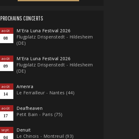
PROCHAINS CONCERTS
M'Era Luna Festival 2026
août
Flugplatz Drispenstedt - Hildesheim
08
(DE)
M'Era Luna Festival 2026
août
Flugplatz Drispenstedt - Hildesheim
09
(DE)
Amenra
août
Le Ferrailleur - Nantes (44)
14
Deafheaven
août
Petit Bain - Paris (75)
17
Denuit
sept.
Le Chinois - Montreuil (93)
04