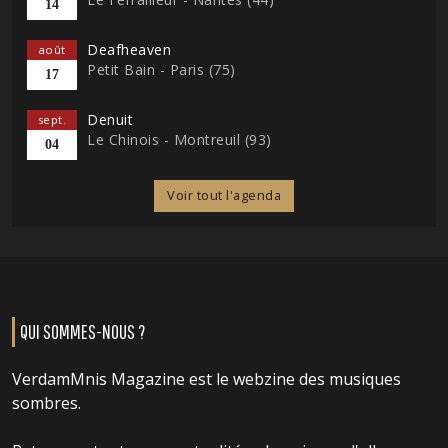
14
Deafheaven
août
Petit Bain - Paris (75)
17
Denuit
sept.
Le Chinois - Montreuil (93)
04
Voir tout l'agenda
QUI SOMMES-NOUS ?
VerdamMnis Magazine est le webzine des musiques
sombres.