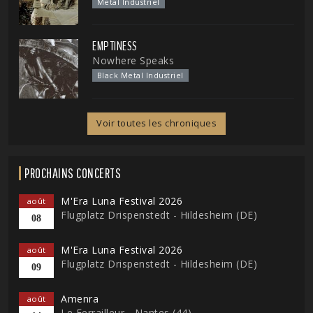
Metal Industriel
EMPTINESS
Nowhere Speaks
Black Metal Industriel
Voir toutes les chroniques
PROCHAINS CONCERTS
M'Era Luna Festival 2026
août
Flugplatz Drispenstedt - Hildesheim (DE)
08
M'Era Luna Festival 2026
août
Flugplatz Drispenstedt - Hildesheim (DE)
09
Amenra
août
Le Ferrailleur - Nantes (44)