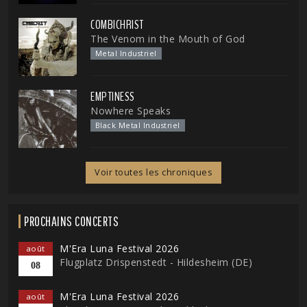
COMBICHRIST
The Venom in the Mouth of God
Metal Industriel
EMPTINESS
Nowhere Speaks
Black Metal Industriel
Voir toutes les chroniques
PROCHAINS CONCERTS
M'Era Luna Festival 2026
août
Flugplatz Drispenstedt - Hildesheim (DE)
08
M'Era Luna Festival 2026
août