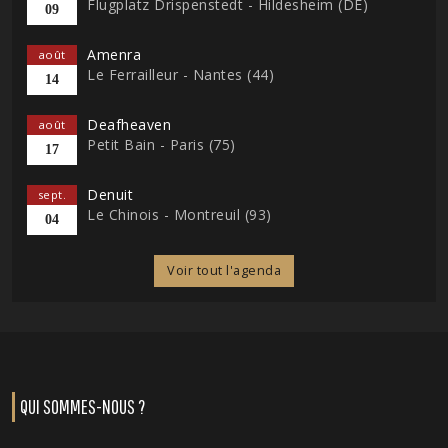
Flugplatz Drispenstedt - Hildesheim (DE)
09
Amenra
août
Le Ferrailleur - Nantes (44)
14
Deafheaven
août
Petit Bain - Paris (75)
17
Denuit
sept.
Le Chinois - Montreuil (93)
04
Voir tout l'agenda
QUI SOMMES-NOUS ?