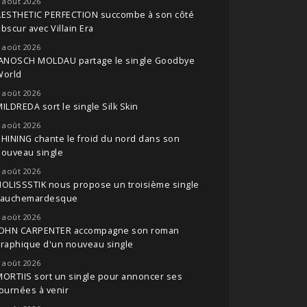
 août 2026
AESTHETIC PERFECTION succombe à son côté
bscur avec Villain Era
 août 2026
JANOSCH MOLDAU partage le single Goodbye
World
 août 2026
ILDREDA sort le single Silk Skin
 août 2026
HINING chante le froid du nord dans son
nouveau single
 août 2026
OLISSSTIK nous propose un troisième single
cauchemardesque
 août 2026
JOHN CARPENTER accompagne son roman
raphique d'un nouveau single
 août 2026
ORTIIS sort un single pour annoncer ses
ournées à venir