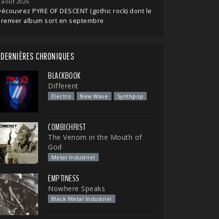
 août 2026
écouvrez PYRE OF DESCENT (gothic rock) dont le
premier album sort en septembre
DERNIÈRES CHRONIQUES
BLACKBOOK
Different
Electro
New Wave
Synthpop
COMBICHRIST
The Venom in the Mouth of
God
Metal Industriel
EMPTINESS
Nowhere Speaks
Black Metal Industriel