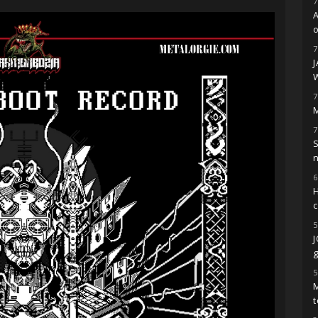
7
o
7
7
M
7
S
6
H
5
g
5
M
t