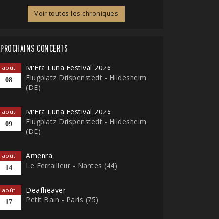
Voir toutes les chroniques
PROCHAINS CONCERTS
M'Era Luna Festival 2026
août
Flugplatz Drispenstedt - Hildesheim
08
(DE)
M'Era Luna Festival 2026
août
Flugplatz Drispenstedt - Hildesheim
09
(DE)
Amenra
août
Le Ferrailleur - Nantes (44)
14
Deafheaven
août
Petit Bain - Paris (75)
17