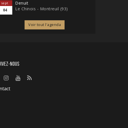
Denuit
sept.
Le Chinois - Montreuil (93)
04
Voir tout l'agenda
UIVEZ-NOUS
ntact