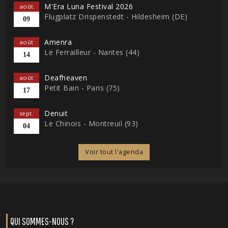
M'Era Luna Festival 2026
août
Flugplatz Drispenstedt - Hildesheim (DE)
09
Amenra
août
Le Ferrailleur - Nantes (44)
14
Deafheaven
août
Petit Bain - Paris (75)
17
Denuit
sept.
Le Chinois - Montreuil (93)
04
Voir tout l'agenda
QUI SOMMES-NOUS ?