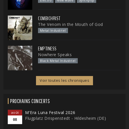
Electro
New Wave
Synthpop
COMBICHRIST
The Venom in the Mouth of God
Metal Industriel
EMPTINESS
Nowhere Speaks
Black Metal Industriel
Voir toutes les chroniques
PROCHAINS CONCERTS
M'Era Luna Festival 2026
août
Flugplatz Drispenstedt - Hildesheim (DE)
08