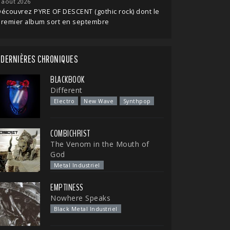
 août 2026
écouvrez PYRE OF DESCENT (gothic rock) dont le
premier album sort en septembre
DERNIÈRES CHRONIQUES
BLACKBOOK
Different
Electro
New Wave
Synthpop
COMBICHRIST
The Venom in the Mouth of
God
Metal Industriel
EMPTINESS
Nowhere Speaks
Black Metal Industriel