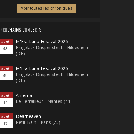
Voir toutes les chroniques
PROCHAINS CONCERTS
M'Era Luna Festival 2026
août
Flugplatz Drispenstedt - Hildesheim
08
(DE)
M'Era Luna Festival 2026
août
Flugplatz Drispenstedt - Hildesheim
09
(DE)
Amenra
août
Le Ferrailleur - Nantes (44)
14
Deafheaven
août
Petit Bain - Paris (75)
17