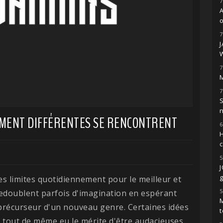
7
o
7
7
M
7
S
EMENT DIFFÉRENTES SE RENCONTRENT
6
H
5
g
s limites quotidiennement pour le meilleur et
5
 redoublent parfois d'imagination en espérant
M
précurseur d'un nouveau genre. Certaines idées
t
 tout de même eu le mérite d'être audacieuses.