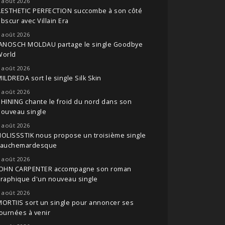
 août 2026
AESTHETIC PERFECTION succombe à son côté
bscur avec Villain Era
 août 2026
JANOSCH MOLDAU partage le single Goodbye
World
 août 2026
ILDREDA sort le single Silk Skin
 août 2026
HINING chante le froid du nord dans son
nouveau single
 août 2026
OLISSSTIK nous propose un troisième single
cauchemardesque
 août 2026
JOHN CARPENTER accompagne son roman
raphique d'un nouveau single
 août 2026
ORTIIS sort un single pour annoncer ses
ournées à venir