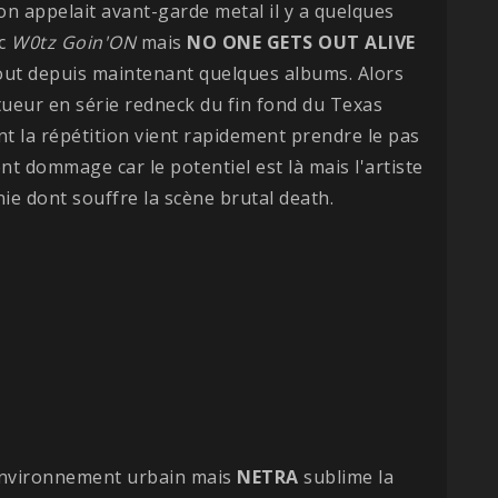
on appelait avant-garde metal il y a quelques
c
W0tz Goin'ON
mais
NO ONE GETS OUT ALIVE
out depuis maintenant quelques albums. Alors
 tueur en série redneck du fin fond du Texas
t la répétition vient rapidement prendre le pas
ent dommage car le potentiel est là mais l'artiste
ie dont souffre la scène brutal death.
 environnement urbain mais
NETRA
sublime la