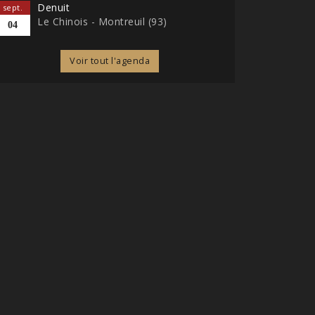
Denuit
sept.
Le Chinois - Montreuil (93)
04
Voir tout l'agenda