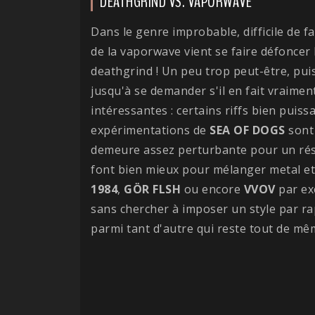
DEATHGRIND VS. VAPORWAVE
Dans le genre improbable, difficile de fa
de la vaporwave vient se faire défoncer 
deathgrind ! Un peu trop peut-être, pui
jusqu'à se demander s'il en fait vraiment
intéressantes : certains riffs bien puis
expérimentations de
SEA OF DOGS
sont 
demeure assez perturbante pour un résul
font bien mieux pour mélanger metal et
1984
,
GÖR FLSH
ou encore
VVOV
par exe
sans chercher à imposer un style par rap
parmi tant d'autre qui reste tout de mêm