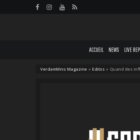
Panneau de gestion des cookies
ACCUEIL
NEWS
LIVE RE
VerdamMnis Magazine
»
Editos
»
Quand des infl