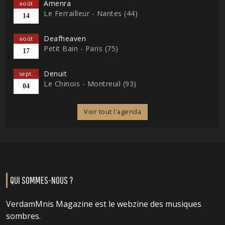
Amenra
août
Le Ferrailleur - Nantes (44)
14
Deafheaven
août
Petit Bain - Paris (75)
17
Denuit
sept.
Le Chinois - Montreuil (93)
04
Voir tout l'agenda
QUI SOMMES-NOUS ?
VerdamMnis Magazine est le webzine des musiques
sombres.