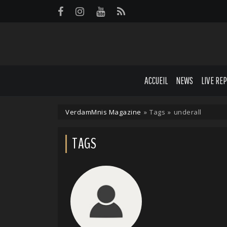
Panneau de gestion des cookies
ACCUEIL
NEWS
LIVE RE
VerdamMnis Magazine
»
Tags
»
underall
TAGS