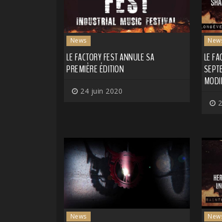
News
New
LE FACTORY FEST ANNULE SA
LE FA
PREMIÈRE ÉDITION
SEPT
MODI
24 juin 2020
2
News
New