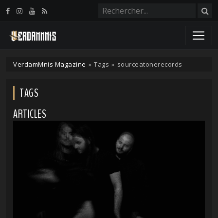
Panneau de gestion des cookies
VerdamMnis Magazine
»
Tags
»
sourceatonerecords
TAGS
ARTICLES