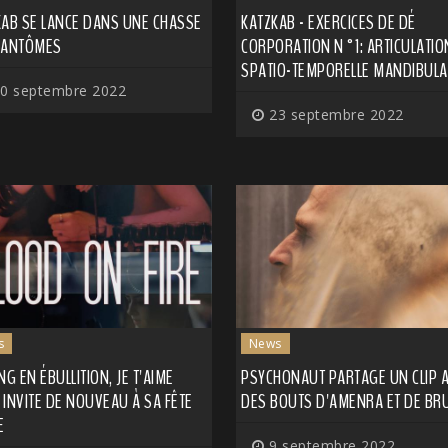
KAB SE LANCE DANS UNE CHASSE
KATZKAB - EXERCICES DE DÉ​
FANTÔMES
CORPORATION N​°​1: ARTICULATIO
SPATIO​-​TEMPORELLE MANDIBULA
0 septembre 2022
23 septembre 2022
s
News
NG EN ÉBULLITION, JE T'AIME
PSYCHONAUT PARTAGE UN CLIP 
INVITE DE NOUVEAU À SA FÊTE
DES BOUTS D'AMENRA ET DE BR
E
9 septembre 2022