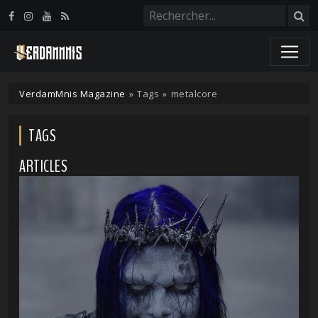
Panneau de gestion des cookies
VerdamMnis Magazine
»
Tags
»
metalcore
TAGS
ARTICLES