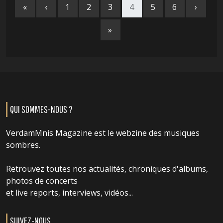
«
‹
1
2
3
4
5
6
›
»
QUI SOMMES-NOUS ?
VerdamMnis Magazine est le webzine des musiques
sombres.
Retrouvez toutes nos actualités, chroniques d'albums,
photos de concerts
et live reports, interviews, vidéos...
SUIVEZ-NOUS