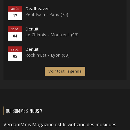
Deafheaven
août
Petit Bain - Paris (75)
17
Denuit
sept.
Le Chinois - Montreuil (93)
04
Denuit
sept.
Rock n'Eat - Lyon (69)
05
Voir tout l'agenda
QUI SOMMES-NOUS ?
VerdamMnis Magazine est le webzine des musiques