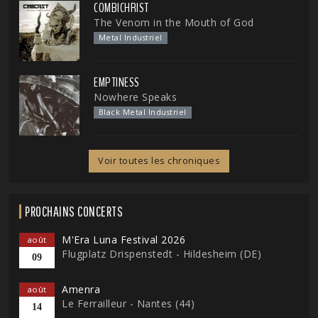
COMBICHRIST
The Venom in the Mouth of God
Metal Industriel
EMPTINESS
Nowhere Speaks
Black Metal Industriel
Voir toutes les chroniques
PROCHAINS CONCERTS
M'Era Luna Festival 2026
août
Flugplatz Drispenstedt - Hildesheim (DE)
09
Amenra
août
Le Ferrailleur - Nantes (44)
14