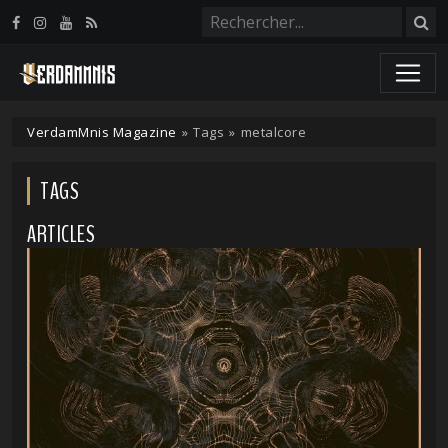
Panneau de gestion des cookies
VerdamMnis Magazine
»
Tags
»
metalcore
TAGS
ARTICLES