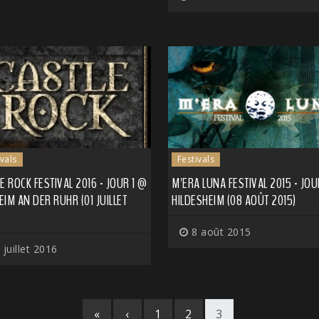
ivals
Festivals
E ROCK FESTIVAL 2016 - JOUR 1 @
M'ERA LUNA FESTIVAL 2015 - JOU
IM AN DER RUHR (01 JUILLET
HILDESHEIM (08 AOÛT 2015)
8 août 2015
 juillet 2016
«
‹
1
2
3