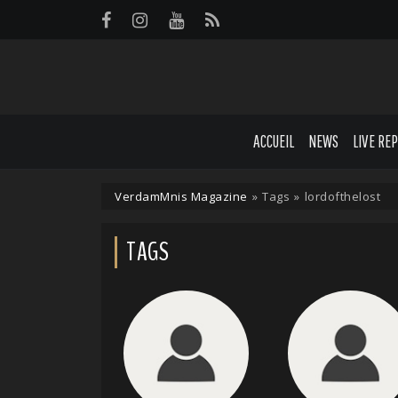
Panneau de gestion des cookies
ACCUEIL
NEWS
LIVE RE
VerdamMnis Magazine
»
Tags
»
lordofthelost
TAGS