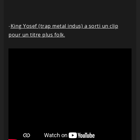
-
King Yosef (trap metal indus) a sorti un clip
pour un titre plus folk.