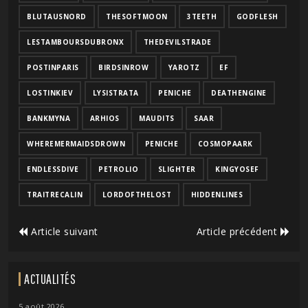
BLUTAUSNORD
THESOFTMOON
3TEETH
GODFLESH
LESTAMBOURSDUBRONX
THEDEVILSTRADE
POSTINPARIS
BIRDSINROW
YAROTZ
EF
LOSTINKIEV
LYSISTRATA
PENICHE
DEATHENGINE
BANKMYNA
ARHIOS
MAUDITS
SAAR
WHEREMERMAIDSDROWN
PENICHE
COSMOPAARK
ENDLESSDIVE
PETROLIO
SLIGHTER
KINGYOSEF
TRAITRECALIN
LORDOFTHELOST
HIDDENLINES
Article suivant
Article précédent
ACTUALITÉS
5 août 2026