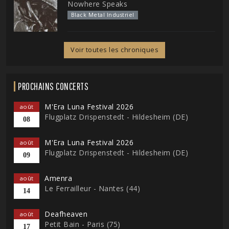
Nowhere Speaks
Black Metal Industriel
Voir toutes les chroniques
PROCHAINS CONCERTS
M'Era Luna Festival 2026
août
Flugplatz Drispenstedt - Hildesheim (DE)
08
M'Era Luna Festival 2026
août
Flugplatz Drispenstedt - Hildesheim (DE)
09
Amenra
août
Le Ferrailleur - Nantes (44)
14
Deafheaven
août
Petit Bain - Paris (75)
17