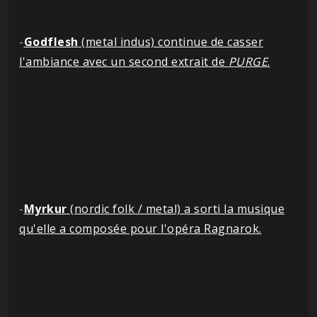
-
Godflesh
(metal indus) continue de casser
l'ambiance avec un second extrait de
PURGE
.
-
Myrkur
(nordic folk / metal) a sorti la musique
qu'elle a composée pour l'opéra Ragnarok.