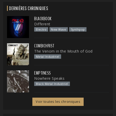
DERNIÈRES CHRONIQUES
BLACKBOOK
Different
Electro
New Wave
Synthpop
COMBICHRIST
The Venom in the Mouth of God
Metal Industriel
EMPTINESS
Nowhere Speaks
Black Metal Industriel
Voir toutes les chroniques