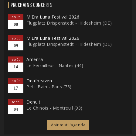
PROCHAINS CONCERTS
M'Era Luna Festival 2026
août
Flugplatz Drispenstedt - Hildesheim (DE)
08
M'Era Luna Festival 2026
août
Flugplatz Drispenstedt - Hildesheim (DE)
09
Amenra
août
Le Ferrailleur - Nantes (44)
14
Deafheaven
août
Petit Bain - Paris (75)
17
Denuit
sept.
Le Chinois - Montreuil (93)
04
Voir tout l'agenda