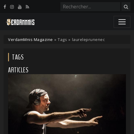
Panneau de gestion des cookies
VerdamMnis Magazine
»
Tags
»
laureleprunenec
TAGS
ARTICLES