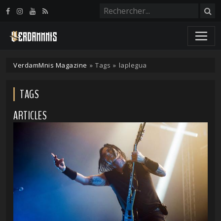
Panneau de gestion des cookies
VerdamMnis Magazine
»
Tags
»
laplegua
TAGS
ARTICLES