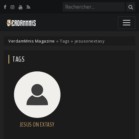
Panneau de gestion des cookies
VerdamMnis Magazine
»
Tags
»
jesusonextasy
TAGS
JESUS ON EXTASY