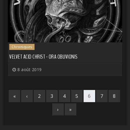
Chroniques
VELVET ACID CHRIST - ORA OBLIVIONIS
8 août 2019
«
‹
2
3
4
5
6
7
8
›
»