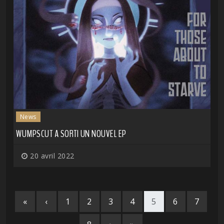
News
WUMPSCUT A SORTI UN NOUVEL EP
20 avril 2022
«
‹
1
2
3
4
5
6
7