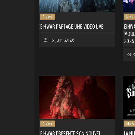
News
Live
EIHWAR PARTAGE UNE VIDÉO LIVE
EIHWA
MOULI
16 juin 2026
2026
3
News
New
EIHWAR PRÉSENTE SON NOUVEL
LA NU