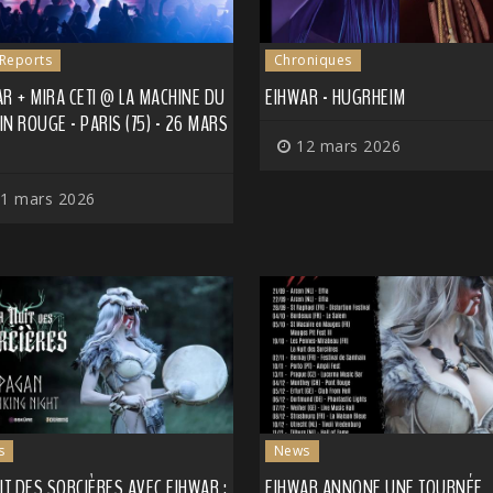
 Reports
Chroniques
R + MIRA CETI @ LA MACHINE DU
EIHWAR - HUGRHEIM
N ROUGE - PARIS (75) - 26 MARS
12 mars 2026
1 mars 2026
s
News
IT DES SORCIÈRES AVEC EIHWAR :
EIHWAR ANNONE UNE TOURNÉE