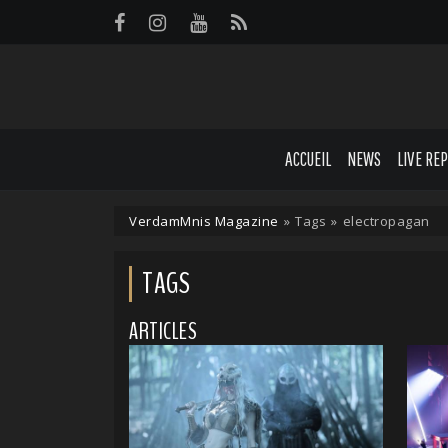
Panneau de gestion des cookies
ACCUEIL
NEWS
LIVE RE
VerdamMnis Magazine
»
Tags
»
electropagan
TAGS
ARTICLES