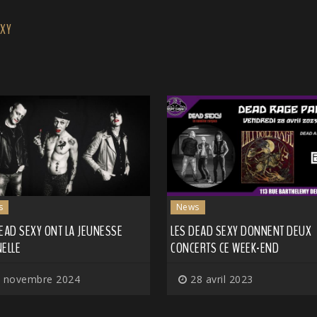
EXY
s
News
EAD SEXY ONT LA JEUNESSE
LES DEAD SEXY DONNENT DEUX
ELLE
CONCERTS CE WEEK-END
 novembre 2024
28 avril 2023