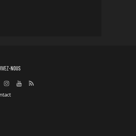
UIVEZ-NOUS
ntact