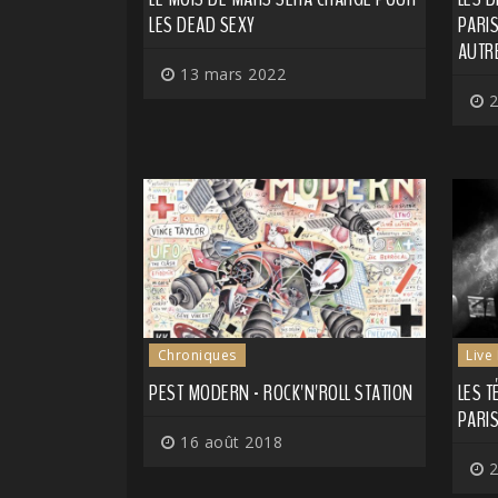
LES DEAD SEXY
PARIS
AUTR
13 mars 2022
2
Chroniques
Live
PEST MODERN - ROCK'N'ROLL STATION
LES T
PARIS 
16 août 2018
2