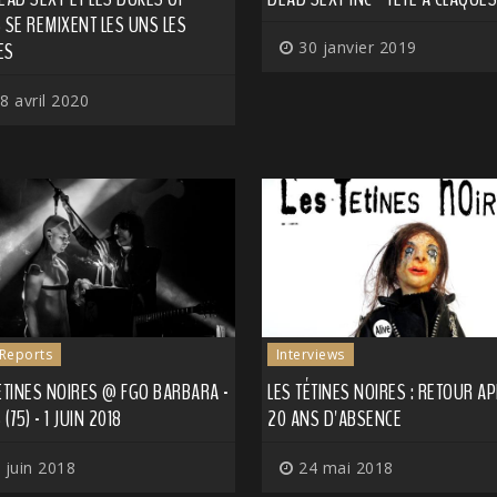
 SE REMIXENT LES UNS LES
ES
30 janvier 2019
8 avril 2020
 Reports
Interviews
ÉTINES NOIRES @ FGO BARBARA -
LES TÉTINES NOIRES : RETOUR A
(75) - 1 JUIN 2018
20 ANS D'ABSENCE
 juin 2018
24 mai 2018