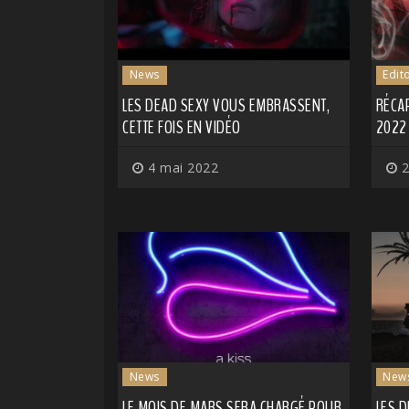
News
Edit
LES DEAD SEXY VOUS EMBRASSENT,
RÉCA
CETTE FOIS EN VIDÉO
2022
4 mai 2022
2
News
New
LE MOIS DE MARS SERA CHARGÉ POUR
LES D