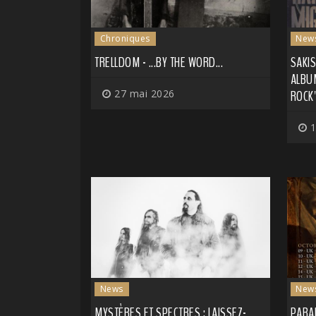
Chroniques
New
TRELLDOM - ...BY THE WORD...
SAKI
ALBU
27 mai 2026
ROCK'
1
News
New
MYSTÈRES ET SPECTRES : LAISSEZ-
PARA