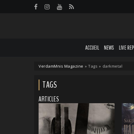
Panneau de gestion des cookies
ACCUEIL
NEWS
LIVE RE
VerdamMnis Magazine
»
Tags
»
darkmetal
TAGS
ARTICLES