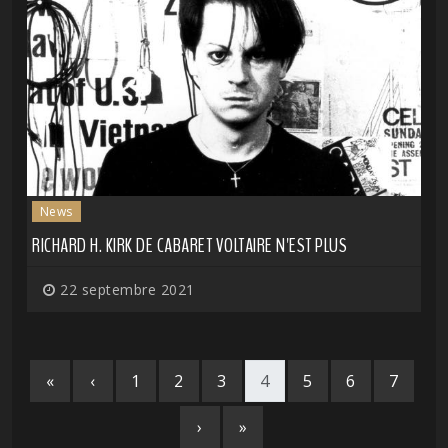
News
RICHARD H. KIRK DE CABARET VOLTAIRE N'EST PLUS
22 septembre 2021
«
‹
1
2
3
4
5
6
7
›
»