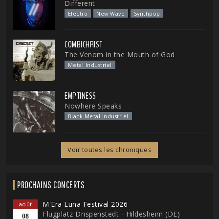
Different
Electro
New Wave
Synthpop
COMBICHRIST
The Venom in the Mouth of God
Metal Industriel
EMPTINESS
Nowhere Speaks
Black Metal Industriel
Voir toutes les chroniques
PROCHAINS CONCERTS
M'Era Luna Festival 2026
août
Flugplatz Drispenstedt - Hildesheim (DE)
08