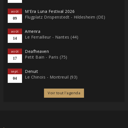
M'Era Luna Festival 2026
août
Flugplatz Drispenstedt - Hildesheim (DE)
09
Amenra
août
Le Ferrailleur - Nantes (44)
14
Deafheaven
août
Petit Bain - Paris (75)
17
Denuit
sept.
Le Chinois - Montreuil (93)
04
Voir tout l'agenda