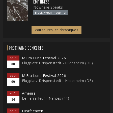
EMPTINESS
Nowhere Speaks
Black Metal Industriel
Voir toutes les chroniques
PROCHAINS CONCERTS
M'Era Luna Festival 2026
août
Flugplatz Drispenstedt - Hildesheim (DE)
08
M'Era Luna Festival 2026
août
Flugplatz Drispenstedt - Hildesheim (DE)
09
Amenra
août
Le Ferrailleur - Nantes (44)
14
Deafheaven
août