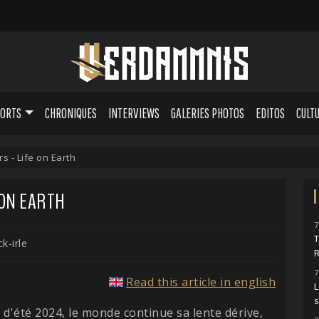
PORTS
CHRONIQUES
INTERVIEWS
GALERIES PHOTOS
EDITOS
CULT
rs - Life on Earth
 ON EARTH
7
k-irle
7
Read this article in english
L
 d'été 2024, le monde continue sa lente dérive,