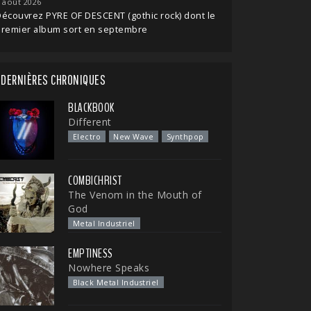
 août 2026
écouvrez PYRE OF DESCENT (gothic rock) dont le
premier album sort en septembre
DERNIÈRES CHRONIQUES
BLACKBOOK
Different
Electro
New Wave
Synthpop
COMBICHRIST
The Venom in the Mouth of
God
Metal Industriel
EMPTINESS
Nowhere Speaks
Black Metal Industriel