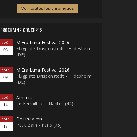
Voir toutes les chroniques
PROCHAINS CONCERTS
M'Era Luna Festival 2026
août
Flugplatz Drispenstedt - Hildesheim
08
(DE)
M'Era Luna Festival 2026
août
Flugplatz Drispenstedt - Hildesheim
09
(DE)
Amenra
août
Le Ferrailleur - Nantes (44)
14
Deafheaven
août
Petit Bain - Paris (75)
17