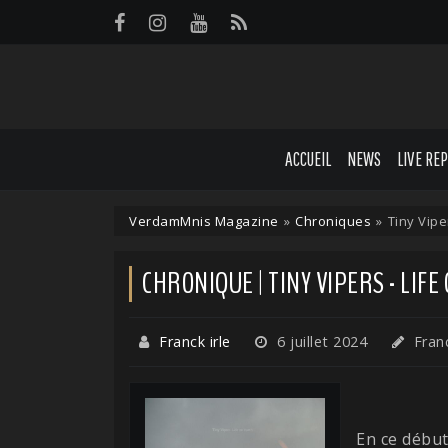
Panneau de gestion des cookies
ACCUEIL
NEWS
LIVE RE
VerdamMnis Magazine
»
Chroniques
»
Tiny Vipe
CHRONIQUE | TINY VIPERS - LIFE
Franck irle
6 juillet 2024
Franc
En ce début