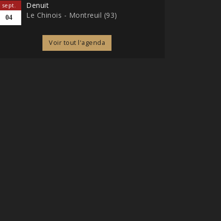
Denuit
sept.
Le Chinois - Montreuil (93)
04
Voir tout l'agenda