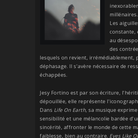
inexorable
millénaires
Les aiguill
constante, 
au désespoi
des contrées
lesquels on revient, irrémédiablement, 
déphasage. Il s'avère nécessaire de res
échappées.
Jesy Fortino est par son écriture, l'héri
dépouillée, elle représente l'iconographie
Dans
Life On Earth
, sa musique exprime 
sensibilité et une mélancolie bardée d'
sincérité, affronter le monde de cette 
faiblesse, bien au contraire.
Eyes Like O