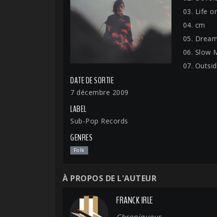
03. Life o
04. cm
05. Drea
06. Slow 
07. Outsi
DATE DE SORTIE
7 décembre 2009
LABEL
Sub-Pop Records
GENRES
Folk
À PROPOS DE L'AUTEUR
FRANCK IRLE
Chroniqueur