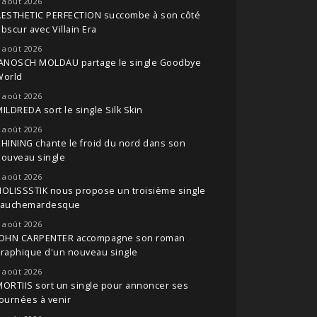
 août 2026
AESTHETIC PERFECTION succombe à son côté
bscur avec Villain Era
 août 2026
JANOSCH MOLDAU partage le single Goodbye
World
 août 2026
ILDREDA sort le single Silk Skin
 août 2026
HINING chante le froid du nord dans son
nouveau single
 août 2026
OLISSSTIK nous propose un troisième single
cauchemardesque
 août 2026
JOHN CARPENTER accompagne son roman
raphique d'un nouveau single
 août 2026
ORTIIS sort un single pour annoncer ses
ournées à venir