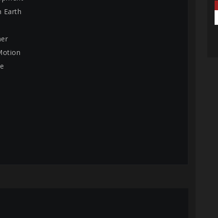
n Earth
mer
Motion
de