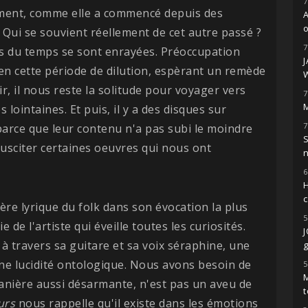
7
ment, comme elle a commencé depuis des
o
. Qui se souvient réellement de cet autre passé ?
7
es du temps se sont enrayées. Préoccupation
en cette période de dilution, espèrant un remède
r, il nous reste la solitude pour voyager vers
7
M
 lointaines. Et puis, il y a des disques sur
7
parce que leur contenu n'a pas subi le moindre
S
susciter certaines oeuvres qui nous ont
6
H
tière lyrique du folk dans son évocation la plus
5
 de l'artiste qui éveille toutes les curiosités.
à travers sa guitare et sa voix séraphine, une
g
une lucidité ontologique. Nous avons besoin de
5
M
manière aussi désarmante, n'est pas un aveu de
t
urs
nous rappelle qu'il existe dans les émotions